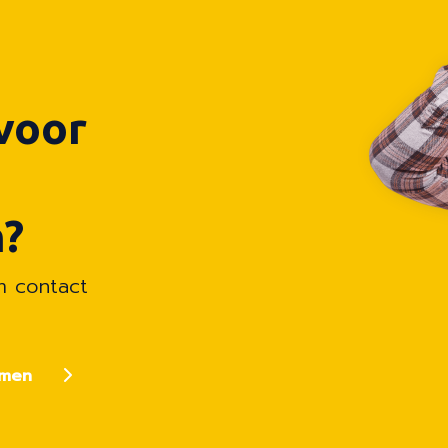
voor
?
em contact
emen