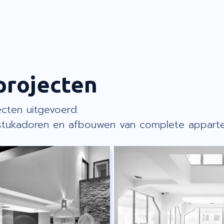
projecten
ecten uitgevoerd.
t stukadoren en afbouwen van complete appar