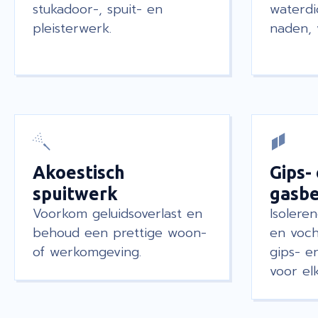
stukadoor-, spuit- en
waterdi
pleisterwerk.
naden, 
Akoestisch
Gips-
spuitwerk
gasb
Voorkom geluidsoverlast en
Isolere
behoud een prettige woon-
en voch
of werkomgeving.
gips- 
voor el