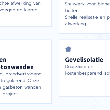
chte afwerking van
Sauswerk voor binn
voegen en kieren.
buiten.
Snelle realisatie en 
afwerking
 en
Gevelisolatie
Duurzaam en
etonwanden
kostenbesparend isol
nd, brandvertragend
tregulerend. Onze
en gasbeton wanden
k project